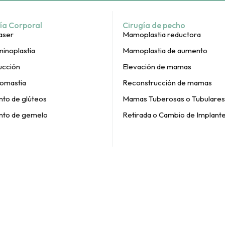
ía Corporal
Cirugía de pecho
aser
Mamoplastia reductora
inoplastia
Mamoplastia de aumento
ucción
Elevación de mamas
omastia
Reconstrucción de mamas
to de glúteos
Mamas Tuberosas o Tubulares
to de gemelo
Retirada o Cambio de Implant