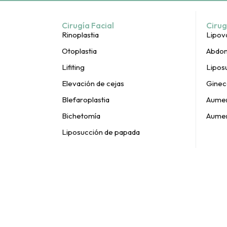
Cirugía Facial
Cirug
Rinoplastia
Lipov
Otoplastia
Abdom
Lifiting
Lipos
Elevación de cejas
Ginec
Blefaroplastia
Aumen
Bichetomía
Aumen
Liposucción de papada