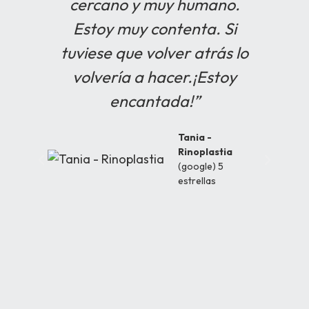
cercano y muy humano.
óp
Estoy muy contenta. Si
tuviese que volver atrás lo
volvería a hacer.¡Estoy
co
encantada!”
No
e
Tania -
Rinoplastia
(google) 5
tr
estrellas
co