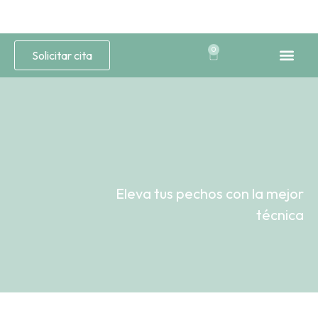
0
Solicitar cita
Medicina Est
Estética 
Eleva tus pechos con la mejor
técnica