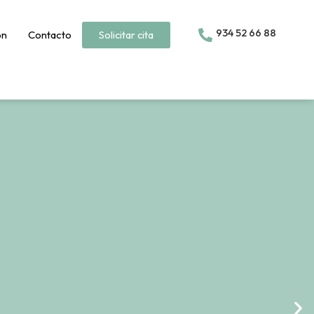
934 52 66 88
ón
Contacto
Solicitar cita