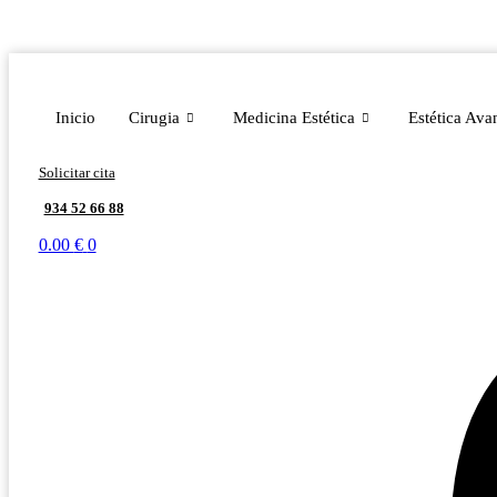
Ir
al
contenido
Inicio
Cirugia
Medicina Estética
Estética Ava
Solicitar cita
934 52 66 88
0.00
€
0