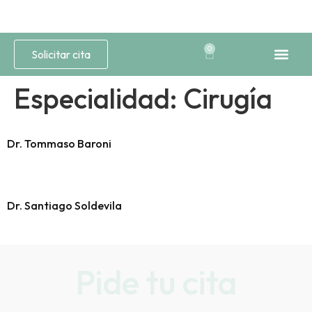
0
Solicitar cita
Medicina Est
Estética 
Especialidad:
Cirugía
Dr. Tommaso Baroni
Dr. Santiago Soldevila
Pide tu cita