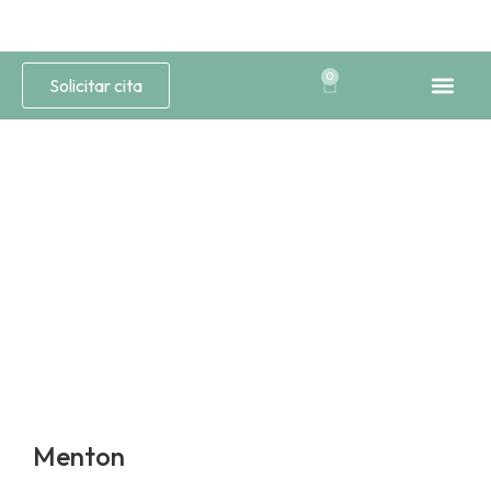
0
Solicitar cita
Medicina Est
Estética 
Menton