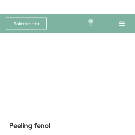
0
Solicitar cita
Medicina Est
Estética 
Peeling fenol