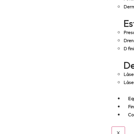
Der
Es
Pres
Drena
D fin
De
Láse
Láser
Eq
Fi
Co
X