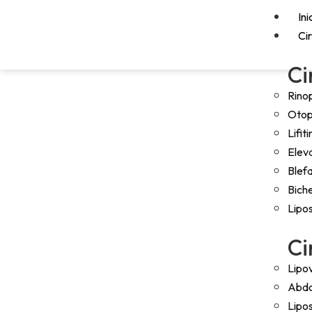
Ini
Ci
Ci
Rinop
Otop
Lifit
Elev
Blefa
Bich
Lipo
Ci
Lipo
Abdo
Lipo