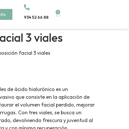
0
cita
934 52 66 88
acial 3 viales
osición facial 3 viales
les de ácido hialurónico es un
vasivo que consiste en la aplicación de
taurar el volumen facial perdido, mejorar
rrugas. Con tres viales, se busca un
brado, devolviendo frescura y juventud al
a y con mínima recuperación.