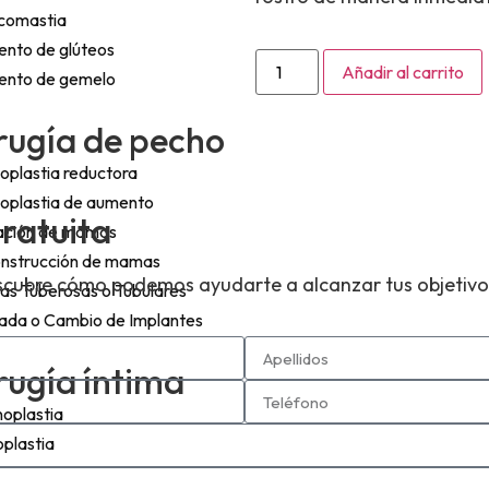
comastia
nto de glúteos
Añadir al carrito
nto de gemelo
rugía de pecho
plastia reductora
plastia de aumento
gratuita
ación de mamas
nstrucción de mamas
descubre cómo podemos ayudarte a alcanzar tus objetivo
s Tuberosas o Tubulares
rada o Cambio de Implantes
rugía íntima
noplastia
oplastia