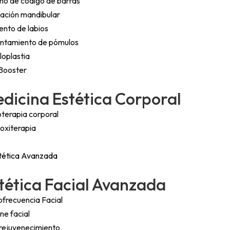
eno de código de barras
ación mandibular
nto de labios
ntamiento de pómulos
loplastia
 Booster
dicina Estética Corporal
terapia corporal
oxiterapia
tética Avanzada
tética Facial Avanzada
ofrecuencia Facial
ne facial
rejuvenecimiento