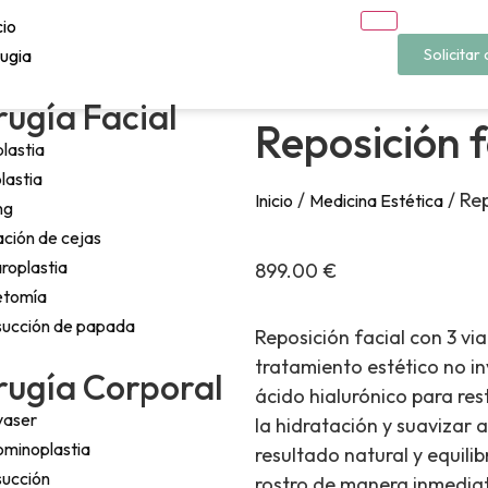
cio
rugia
Solicitar 
rugía Facial
Reposición f
lastia
lastia
/
/ Rep
Inicio
Medicina Estética
ing
ación de cejas
roplastia
899.00
€
etomía
succión de papada
Reposición facial con 3 via
tratamiento estético no in
rugía Corporal
ácido hialurónico para res
vaser
la hidratación y suavizar a
minoplastia
resultado natural y equili
succión
rostro de manera inmediat