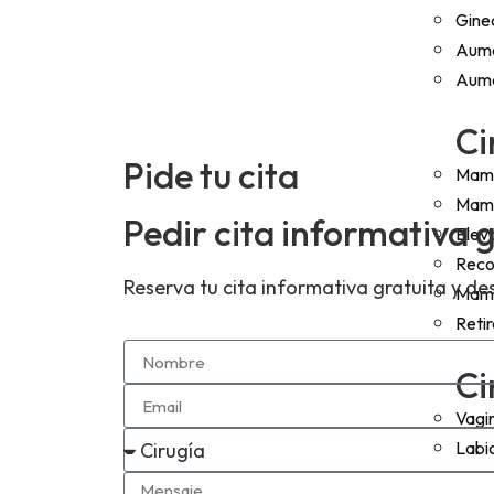
Gine
Aume
Aume
Ci
Pide tu cita
Mamo
Mamo
Pedir cita informativa 
Elev
Reco
Reserva tu cita informativa gratuita y 
Mama
Reti
Ci
Vagi
Labi