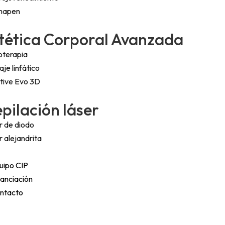
mapen
tética Corporal Avanzada
oterapia
je linfático
itive Evo 3D
pilación láser
r de diodo
 alejandrita
uipo CIP
nanciación
ntacto