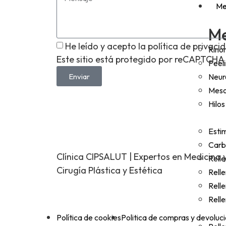
Me
Me
He leído y acepto la política de privac
Rino
Este sitio está protegido por reCAPTCHA 
Peel
Enviar
Neur
Meso
Hilos
Esti
Carbo
Clínica CIPSALUT | Expertos en Medicina 
Rell
Cirugía Plástica y Estética
Relle
Rell
Relle
Política de cookies
Politica de compras y devoluc