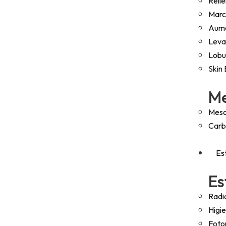
Rell
Marc
Aume
Leva
Lobu
Skin
Me
Meso
Carb
Es
Es
Radi
Higie
Foto