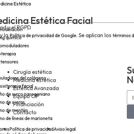
dicina Estética
dicina Estética Facial
idad y el RGPD
modelación
y la
Se aplican los
Política de privacidad de Google.
términos d
ing químico
omoduladores
terapia
 tensores
S
Cirugía estética
N
muladores del colágeno
Medicina estética
xiterapia facial
Estética Avanzada
y
eno de surco nasogeniano
Equipo CIP
no de ojeras
Financiación
eno de mentón
Contacto
no de líneas de marioneta
iones
Política de privacidad
Aviso legal