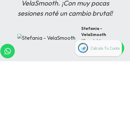
VelaSmooth. ¡Con muy pocas
sesiones noté un cambio brutal!
Stefania -
VelaSmooth
(Google) 4
estrellas
Pide tu cita
Solicitar ahora una
consulta gratuita